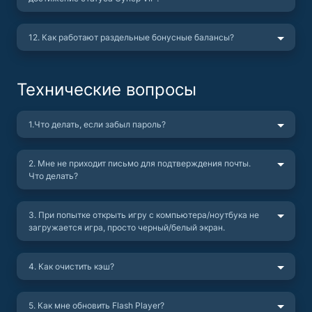
12.
Как работают раздельные бонусные балансы?
Технические вопросы
1.
Что делать, если забыл пароль?
2.
Мне не приходит письмо для подтверждения почты.
Что делать?
3.
При попытке открыть игру с компьютера/ноутбука не
загружается игра, просто черный/белый экран.
4.
Как очистить кэш?
5.
Как мне обновить Flash Player?