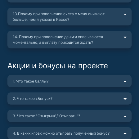
13.
Почему при пополнении счета с меня снимают
больше, чем я указал в Кассе?
14.
Почему при пополнении деньги списываются
моментально, а выплату приходится ждать?
Акции и бонусы на проекте
1.
Что такое баллы?
2.
Что такое «Бонус»?
3.
Что такое "Отыгрыш"/"Отыграть"?
4.
В каких играх можно отыграть полученный бонус?