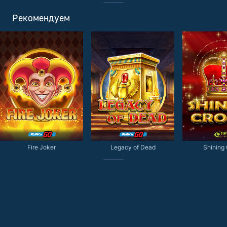
Рекомендуем
Fire Joker
Legacy of Dead
Shining