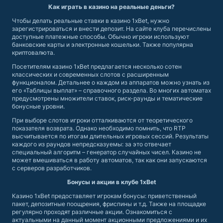
Как играть в казино на реальные деньги?
Чтобы делать реальные ставки в казино 1xBet, нужно
зарегистрироваться и внести депозит. На сайте клуба перечислены
доступные платежные способы. Обычно игроки используют
банковские карты и электронные кошельки. Также популярна
криптовалюта.
Посетителям казино 1xBet предлагается несколько сотен
классических и современных слотов с расширенным
функционалом. Детальнее о каждом из аппаратов можно узнать из
его «Таблицы выплат» – справочного раздела. Во многих автоматах
предусмотрены множители ставок, риск-раунды и тематические
бонусные уровни.
При выборе слотов игроки отталкиваются от теоретического
показателя возврата. Однако необходимо помнить, что RTP
высчитывается по итогам длительных игровых сессий. Результаты
каждого из раундов непредсказуемы: за это отвечает
специальный алгоритм – генератор случайных чисел. Казино не
может вмешиваться в работу автоматов, так как они запускаются
с серверов разработчиков.
Бонусы и акции в клубе 1xBet
Казино 1xBet предоставляет игрокам бонусы: приветственный
пакет, депозитные поощрения, фриспины и т.д. Также на площадке
регулярно проходят различные акции. Ознакомиться с
актуальными на данный момент акционными предложениями и их