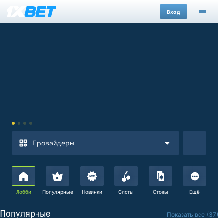
300 000 ₽ + 500 FS!
Вход
Провайдеры
Лобби
Популярные
Новинки
Слоты
Столы
Ещё
Популярные
Показать все
37