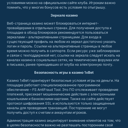
условиями можно на официальном сайте клуба. Игрокам важно
помнить, что у многих бонусов есть условия по отыгрышу.
Зеркало казино
Веб-страница казино может блокироваться интернет-
провайдерами в отдельных странах. Для получения доступа к
площадке в обход блокировок рекомендуется пользоваться
зеркалами – альтернативными страницами. Для входа в
существующий профиль на любом из зеркал достаточно указать
логин и пароль. Ссылки на альтернативные страницы в любое
время можно получить в саппорте. Если ресурс уже заблокирован
и связи с техподдержкой нет, ссылки на зеркала следует искать на
каналах казино в социальных сетях, на тематических форумах или
в письмах, ранее приходивших от клуба на электронную почту.
Безопасность игры в казино 1xBet
Казино 1xBet гарантирует безопасные условия игры на деньги. На
площадке работает специализированное программное
обеспечение – FS AntiFraud Tool. Это ПО отслеживает проведение
платежей, пресекает мошеннические действия с электронными
кошельками и банковскими картами. Также на сайте действует
протокол шифрования SSL и используются только защищенные
каналы для проведения транзакций. Посторонние не могут
получить доступ к счетам и аккаунтам игроков.
Администрация казино акцентирует внимание клиентов на том, что
в целях безопасности важно не разглашать посторонним свой