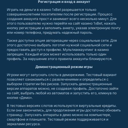
Регистрация и вход в аккаунт
Играть на деньги в казино 1xBet разрешается только
совершеннолетним посетителям после регистрации. Процесс
создания аккаунта прост и занимает всего несколько минут. Для
этого пользователю нужно перейти на сайт казино 1xBet, нажать
кнопку регистрации и заполнить анкету, указав электронную почту
или номер телефона, придумать надежный пароль.
Также доступна опция авторизации через социальные сети. Для
этого достаточно выбрать логотип нужной социальной сети и
предоставить доступ к профилю. Мультиаккаунтинг в казино
запрещен. Каждый игрок может использовать только один
профиль. За нарушение этого правила аккаунты блокируются.
Демонстрационный режим игры
Игроки могут запускать слоты в деморежиме. Тестовый вариант
позволяет ознакомиться с развлечениями и определиться с
выбором стратегии без рисков. Запускать демонстрационные
версии аппаратов можно, не создавая профиль. Достаточно зайти
на сайт, выбрать любой из автоматов и запустить его, кликнув по
кнопке «Демо».
В тестовых версиях слотов используются виртуальные кредиты.
Если они закончились, для продолжения игры достаточно обновить
страницу. Запускать аппараты в демо можно на компьютере,
смартфоне и планшете. Тестовый режим поддерживается и
зеркалами ресурса.